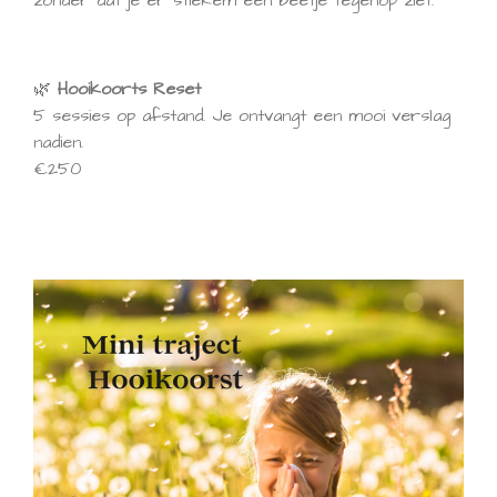
zonder dat je er stiekem een beetje tegenop ziet.
🌿
Hooikoorts Reset
5 sessies op afstand. Je ontvangt een mooi verslag
nadien.
€250