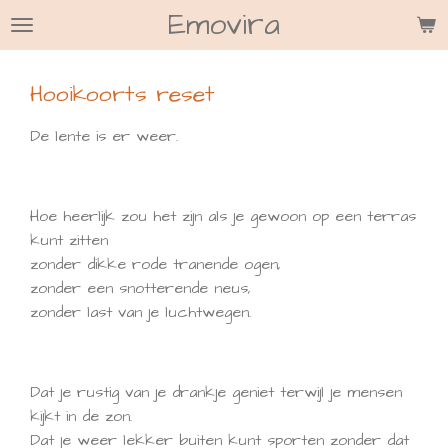
Emovira
Ga
direct
naar
Hooikoorts reset
de
hoofdinhoud
De lente is er weer.
Hoe heerlijk zou het zijn als je gewoon op een terras
kunt zitten
zonder dikke rode tranende ogen,
zonder een snotterende neus,
zonder last van je luchtwegen.
Dat je rustig van je drankje geniet terwijl je mensen
kijkt in de zon.
Dat je weer lekker buiten kunt sporten zonder dat