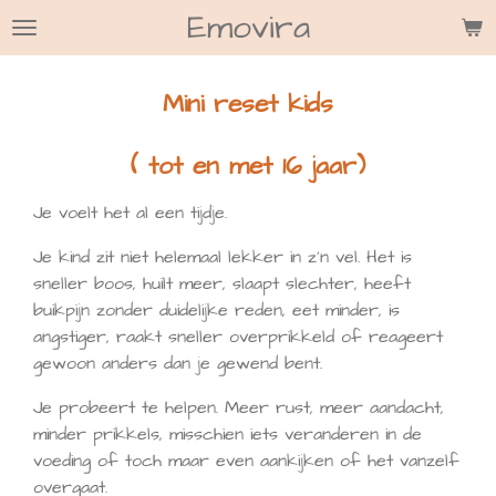
Emovira
Ga
direct
naar
Mini reset kids
de
hoofdinhoud
( tot en met 16 jaar)
Je voelt het al een tijdje.
Je kind zit niet helemaal lekker in z’n vel. Het is
sneller boos, huilt meer, slaapt slechter, heeft
buikpijn zonder duidelijke reden, eet minder, is
angstiger, raakt sneller overprikkeld of reageert
gewoon anders dan je gewend bent.
Je probeert te helpen. Meer rust, meer aandacht,
minder prikkels, misschien iets veranderen in de
voeding of toch maar even aankijken of het vanzelf
overgaat.