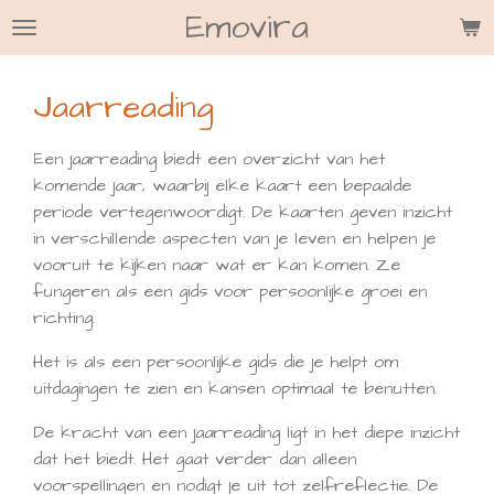
Emovira
Ga
direct
naar
Jaarreading
de
hoofdinhoud
Een jaarreading biedt een overzicht van het
komende jaar, waarbij elke kaart een bepaalde
periode vertegenwoordigt. De kaarten geven inzicht
in verschillende aspecten van je leven en helpen je
vooruit te kijken naar wat er kan komen. Ze
fungeren als een gids voor persoonlijke groei en
richting.
Het is als een persoonlijke gids die je helpt om
uitdagingen te zien en kansen optimaal te benutten.
De kracht van een jaarreading ligt in het diepe inzicht
dat het biedt. Het gaat verder dan alleen
voorspellingen en nodigt je uit tot zelfreflectie. De